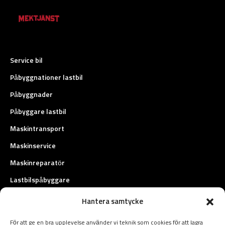
Service bil
Påbyggnationer lastbil
Påbyggnader
Påbyggare lastbil
Maskintransport
Maskinservice
Maskinreparatör
Lastbilspåbyggare
Fordonstransport
Hantera samtycke
Fältservice
För att ge en bra upplevelse använder vi teknik som cookies för att lagra