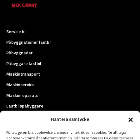
Service bil
Påbyggnationer lastbil
Påbyggnader
Påbyggare lastbil
Maskintransport
Maskinservice
Maskinreparatör
Lastbilspåbyggare
Fordonstransport
Hantera samtycke
Fältservice
För att ge en bra upplevelse använder vi teknik som cookies för att lagra
Biltransport
och/eller komma åt enhetsinformation. När du samtycker till dessa tekniker