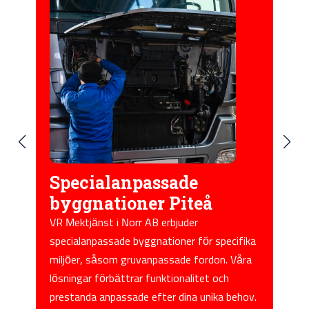
Mobila fältjänster Piteå
eå
Vår mobila fältjänst gör det möjligt för oss
att utföra reparationer och service direkt på
ör specifika
plats hos våra kunder i Piteå. Detta minskar
ordon. Våra
stillestånd och säkerställer att dina
et och
maskiner är i drift så snabbt som möjligt.
unika behov.