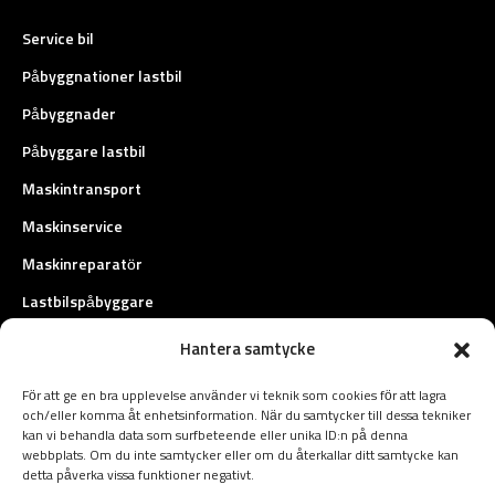
Service bil
Påbyggnationer lastbil
Påbyggnader
Påbyggare lastbil
Maskintransport
Maskinservice
Maskinreparatör
Lastbilspåbyggare
Fordonstransport
Hantera samtycke
Fältservice
För att ge en bra upplevelse använder vi teknik som cookies för att lagra
Biltransport
och/eller komma åt enhetsinformation. När du samtycker till dessa tekniker
kan vi behandla data som surfbeteende eller unika ID:n på denna
Nå ut till oss
webbplats. Om du inte samtycker eller om du återkallar ditt samtycke kan
detta påverka vissa funktioner negativt.
Fagottstigen 5, Gällivare