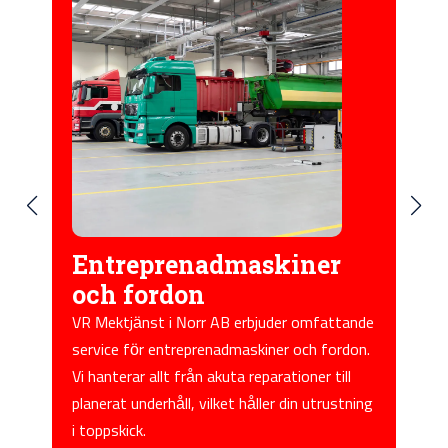
skiner
Komplett
komponentreparation
bjuder omfattande
Vi erbjuder expertis inom
kiner och fordon.
komponentreparation, inklusive motorer
eparationer till
pumpar och hydraulik. Vårt mål är att
ller din utrustning
förlänga livslängden och förbättra
prestandan på din utrustning.