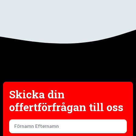
Skicka din
offertförfrågan till oss
Namn
*